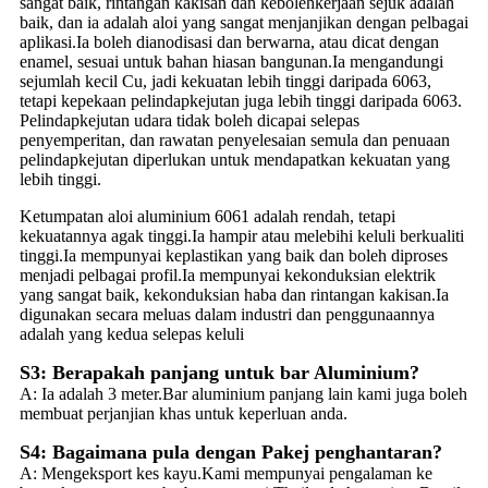
sangat baik, rintangan kakisan dan kebolehkerjaan sejuk adalah
baik, dan ia adalah aloi yang sangat menjanjikan dengan pelbagai
aplikasi.Ia boleh dianodisasi dan berwarna, atau dicat dengan
enamel, sesuai untuk bahan hiasan bangunan.Ia mengandungi
sejumlah kecil Cu, jadi kekuatan lebih tinggi daripada 6063,
tetapi kepekaan pelindapkejutan juga lebih tinggi daripada 6063.
Pelindapkejutan udara tidak boleh dicapai selepas
penyemperitan, dan rawatan penyelesaian semula dan penuaan
pelindapkejutan diperlukan untuk mendapatkan kekuatan yang
lebih tinggi.
Ketumpatan aloi aluminium 6061 adalah rendah, tetapi
kekuatannya agak tinggi.Ia hampir atau melebihi keluli berkualiti
tinggi.Ia mempunyai keplastikan yang baik dan boleh diproses
menjadi pelbagai profil.Ia mempunyai kekonduksian elektrik
yang sangat baik, kekonduksian haba dan rintangan kakisan.Ia
digunakan secara meluas dalam industri dan penggunaannya
adalah yang kedua selepas keluli
S3: Berapakah panjang untuk bar Aluminium?
A: Ia adalah 3 meter.Bar aluminium panjang lain kami juga boleh
membuat perjanjian khas untuk keperluan anda.
S4: Bagaimana pula dengan Pakej penghantaran?
A: Mengeksport kes kayu.Kami mempunyai pengalaman ke