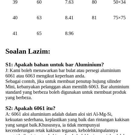
39
60
7.63
80
50×34
40
63
8.41
81
75×75
41
65
8.96
Soalan Lazim:
S1: Apakah bahan untuk bar Aluminium?
J: Kami boleh menawarkan bar bulat atau persegi aluminium
6061 atau 6063 mengikut keperluan anda.
Sebagai contoh, jika untuk membuat penutup hujung silinder
Mini, kebanyakan pelanggan akan memilih 6063. Bar aluminium
standard yang berbeza boleh digunakan untuk membuat produk
yang berbeza.
S2: Apakah 6061 itu?
A: 6061 aloi aluminium adalah dalam aloi siri Al-Mg-Si,
kekuatan sederhana, keplastikan yang baik dan rintangan kakisan
yang sangat baik.Khususnya, ia tidak mempunyai
kecenderungan retak kakisan tegasan, kebolehkimpalannya