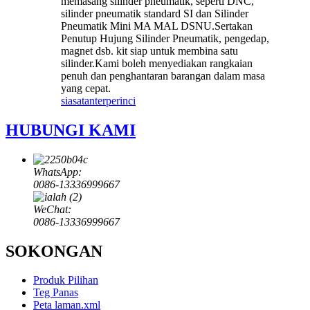
memasang silinder pneumatik, seperti DNC,
silinder pneumatik standard SI dan Silinder
Pneumatik Mini MA MAL DSNU.Sertakan
Penutup Hujung Silinder Pneumatik, pengedap,
magnet dsb. kit siap untuk membina satu
silinder.Kami boleh menyediakan rangkaian
penuh dan penghantaran barangan dalam masa
yang cepat.
siasatan
terperinci
HUBUNGI KAMI
WhatsApp:
0086-13336999667
WeChat:
0086-13336999667
SOKONGAN
Produk Pilihan
Teg Panas
Peta laman.xml