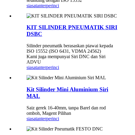
setanding dengan ISO 15552
siasatan
terperinci
KIT SILINDER PNEUMATIK SIRI
DSBC
Silinder pneumatik berasaskan piawai kepada
ISO 15552 (ISO 6431, VDMA 24562)
Kami juga mempunyai Siri DNC dan Siri
ADVU
siasatan
terperinci
Kit Silinder Mini Aluminium Siri
MAL
Saiz gerek 16-40mm, tanpa Barel dan rod
omboh, Magent Pilihan
siasatan
terperinci