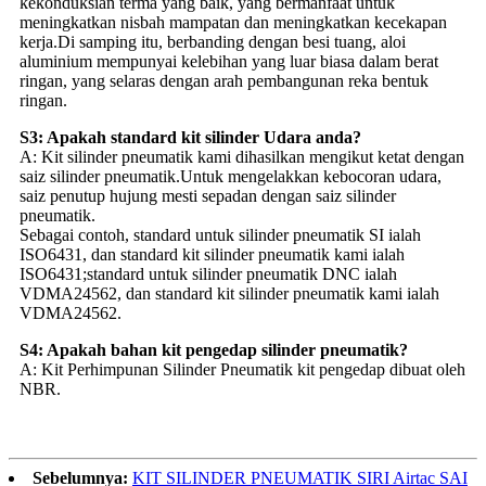
kekonduksian terma yang baik, yang bermanfaat untuk
meningkatkan nisbah mampatan dan meningkatkan kecekapan
kerja.Di samping itu, berbanding dengan besi tuang, aloi
aluminium mempunyai kelebihan yang luar biasa dalam berat
ringan, yang selaras dengan arah pembangunan reka bentuk
ringan.
S3: Apakah standard kit silinder Udara anda?
A: Kit silinder pneumatik kami dihasilkan mengikut ketat dengan
saiz silinder pneumatik.Untuk mengelakkan kebocoran udara,
saiz penutup hujung mesti sepadan dengan saiz silinder
pneumatik.
Sebagai contoh, standard untuk silinder pneumatik SI ialah
ISO6431, dan standard kit silinder pneumatik kami ialah
ISO6431;standard untuk silinder pneumatik DNC ialah
VDMA24562, dan standard kit silinder pneumatik kami ialah
VDMA24562.
S4: Apakah bahan kit pengedap silinder pneumatik?
A: Kit Perhimpunan Silinder Pneumatik kit pengedap dibuat oleh
NBR.
Sebelumnya:
KIT SILINDER PNEUMATIK SIRI Airtac SAI