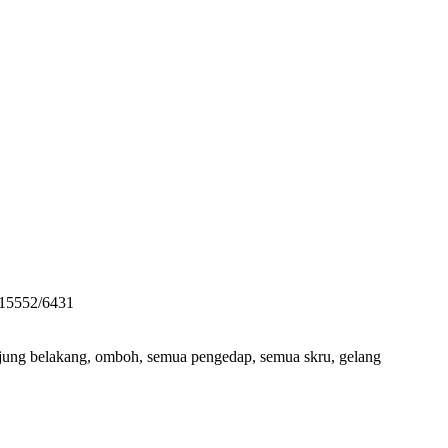
O15552/6431
jung belakang, omboh, semua pengedap, semua skru, gelang