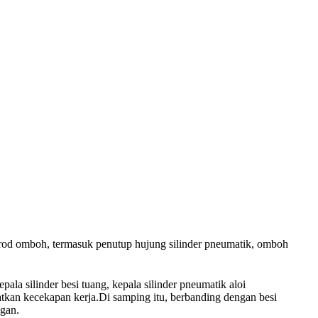
an rod omboh, termasuk penutup hujung silinder pneumatik, omboh
a silinder besi tuang, kepala silinder pneumatik aloi
an kecekapan kerja.Di samping itu, berbanding dengan besi
ngan.