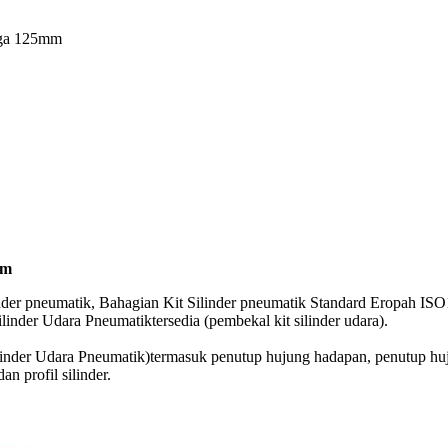
gga 125mm
mm
nder pneumatik, Bahagian Kit Silinder pneumatik Standard Eropah IS
ilinder Udara Pneumatik
tersedia (pembekal kit silinder udara).
linder Udara Pneumatik
)
termasuk penutup hujung hadapan, penutup hu
n profil silinder.