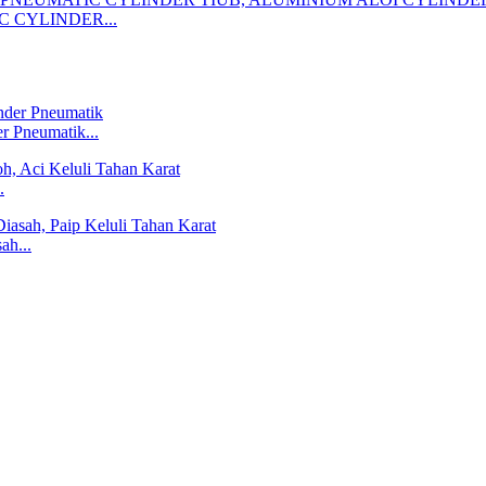
C CYLINDER...
 Pneumatik...
.
ah...