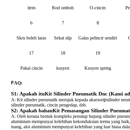
item
Rod omboh
O-cincin
Pe
6
7
8
Skru boleh laras
Sekat slip
Galas pelincir sendiri
C
17
18
19
Pakai cincin
kusyen
Kusyen spring
F
AQ:
S1: Apakah itu
Kit Silinder Pneumatik Dnc (Kami a
A: Kit silinder pneumatik merujuk kepada aksesori
p
silinder neu
silinder pneumatik, cincin pengedap, dsb.
S2: Apakah bahan
Kit Pemasangan Silinder Pneumat
A: Oleh kerana bentuk kompleks penutup hujung silinder pneumat
aluminium mempunyai kelebihan kekonduksian terma yang baik,
tuang, aloi aluminium mempunyai kelebihan yang luar biasa dala