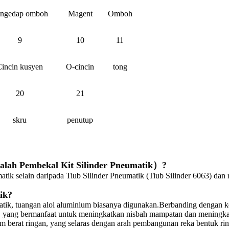
ngedap omboh
Magent
Omboh
9
10
11
incin kusyen
O-cincin
tong
20
21
skru
penutup
dalah Pembekal Kit Silinder Pneumatik）
?
matik selain daripada Tiub Silinder Pneumatik (Tiub Silinder 6063) d
ik
?
ik, tuangan aloi aluminium biasanya digunakan.Berbanding dengan kepal
 yang bermanfaat untuk meningkatkan nisbah mampatan dan meningkatk
m berat ringan, yang selaras dengan arah pembangunan reka bentuk ri