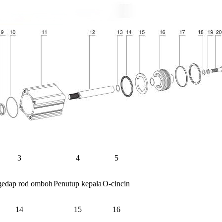
3
4
5
gedap rod omboh
Penutup kepala
O-cincin
14
15
16