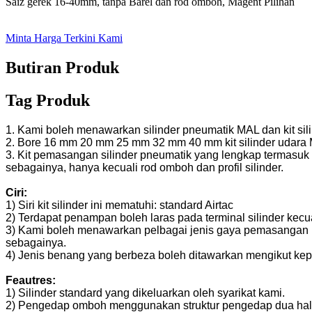
Saiz gerek 16-40mm, tanpa Barel dan rod omboh, Magent Pilihan
Minta Harga Terkini Kami
Butiran Produk
Tag Produk
1. Kami boleh menawarkan silinder pneumatik MAL dan kit sil
2. Bore 16 mm 20 mm 25 mm 32 mm 40 mm kit silinder udara 
3. Kit pemasangan silinder pneumatik yang lengkap termasu
sebagainya, hanya kecuali rod omboh dan profil silinder.
Ciri:
1) Siri kit silinder ini mematuhi: standard Airtac
2) Terdapat penampan boleh laras pada terminal silinder kecu
3) Kami boleh menawarkan pelbagai jenis gaya pemasangan m
sebagainya.
4) Jenis benang yang berbeza boleh ditawarkan mengikut kepe
Feautres:
1) Silinder standard yang dikeluarkan oleh syarikat kami.
2) Pengedap omboh menggunakan struktur pengedap dua hala