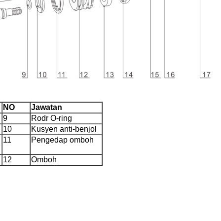
NO
Jawatan
9
Rodr O-ring
10
Kusyen anti-benjol
11
Pengedap omboh
12
Omboh