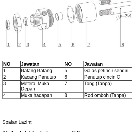
NO
Jawatan
NO
Jawatan
1
Batang Batang
5
Galas pelincir sendiri
2
Kacang Penutup
6
Penutup cincin O
3
Meterai Muka
7
Tong (Tanpa)
Depan
4
Muka hadapan
8
Rod omboh (Tanpa)
Soalan Lazim: