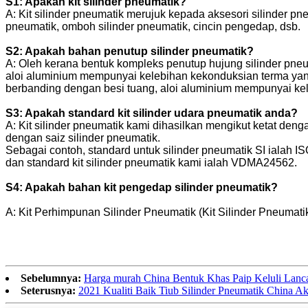
S1: Apakah kit silinder pneumatik?
A: Kit silinder pneumatik merujuk kepada aksesori silinder pn
pneumatik, omboh silinder pneumatik, cincin pengedap, dsb.
S2: Apakah bahan penutup silinder pneumatik?
A: Oleh kerana bentuk kompleks penutup hujung silinder pneu
aloi aluminium mempunyai kelebihan kekonduksian terma yan
berbanding dengan besi tuang, aloi aluminium mempunyai kel
S3: Apakah standard kit silinder udara pneumatik anda
?
A: Kit silinder pneumatik kami dihasilkan mengikut ketat de
dengan saiz silinder pneumatik.
Sebagai contoh, standard untuk silinder pneumatik SI ialah 
dan standard kit silinder pneumatik kami ialah VDMA24562.
S4: Apakah bahan kit pengedap silinder pneumatik?
A: Kit Perhimpunan Silinder Pneumatik (Kit Silinder Pneumat
Sebelumnya:
Harga murah China Bentuk Khas Paip Keluli Lancar
Seterusnya:
2021 Kualiti Baik Tiub Silinder Pneumatik China Ak