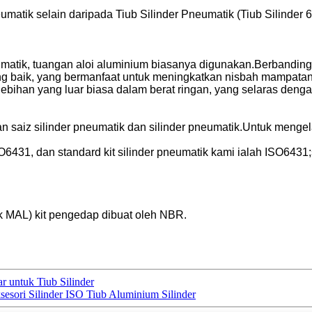
eumatik selain daripada Tiub Silinder Pneumatik (Tiub Silinder
matik, tuangan aloi aluminium biasanya digunakan.Berbanding d
g baik, yang bermanfaat untuk meningkatkan nisbah mampatan
ebihan yang luar biasa dalam berat ringan, yang selaras deng
ngan saiz silinder pneumatik dan silinder pneumatik.Untuk men
ISO6431, dan standard kit silinder pneumatik kami ialah ISO64
ik MAL) kit pengedap dibuat oleh NBR.
 untuk Tiub Silinder
sesori Silinder ISO Tiub Aluminium Silinder