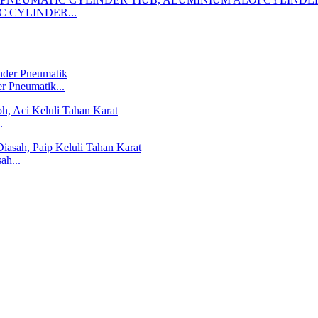
C CYLINDER...
 Pneumatik...
.
ah...