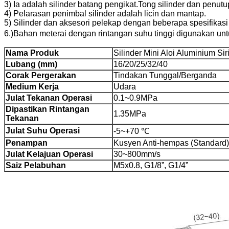
3) Ia adalah silinder batang pengikat.Tong silinder dan pen
4) Pelarasan penimbal silinder adalah licin dan mantap.
5) Silinder dan aksesori pelekap dengan beberapa spesifikasi 
6.)Bahan meterai dengan rintangan suhu tinggi digunakan un
Nama Produk
Silinder Mini Aloi Aluminium Si
Lubang (mm)
16/20/25/32/40
Corak Pergerakan
Tindakan Tunggal/Berganda
Medium Kerja
Udara
Julat Tekanan Operasi
0.1~0.9MPa
Dipastikan Rintangan
1.35MPa
Tekanan
Julat Suhu Operasi
-5~+70 ℃
Penampan
Kusyen Anti-hempas (Standard)
Julat Kelajuan Operasi
30~800mm/s
Saiz Pelabuhan
M5x0.8, G1/8”, G1/4”